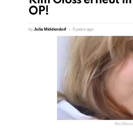
Kim Gloss erneut 
OP!
by
Julia Middendorf
3 years ago
Kim Gloss