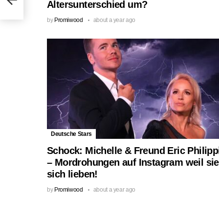
Altersunterschied um?
by
Promiwood
about a year ago
Deutsche Stars
Schock: Michelle & Freund Eric Philipp
– Mordrohungen auf Instagram weil sie
sich lieben!
by
Promiwood
about a year ago