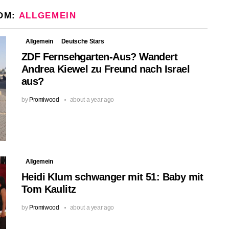
OM:
ALLGEMEIN
Allgemein
Deutsche Stars
ZDF Fernsehgarten-Aus? Wandert
Andrea Kiewel zu Freund nach Israel
aus?
by
Promiwood
about a year ago
Allgemein
Heidi Klum schwanger mit 51: Baby mit
Tom Kaulitz
by
Promiwood
about a year ago