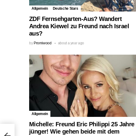
Allgemein
Deutsche Stars
ZDF Fernsehgarten-Aus? Wandert
Andrea Kiewel zu Freund nach Israel
aus?
by
Promiwood
about a year ago
Allgemein
Michelle: Freund Eric Philippi 25 Jahre
et’s
jünger! Wie gehen beide mit dem
iff