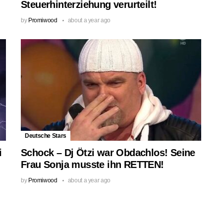
Steuerhinterziehung verurteilt!
by
Promiwood
about a year ago
Deutsche Stars
i
Schock – Dj Ötzi war Obdachlos! Seine
Frau Sonja musste ihn RETTEN!
by
Promiwood
about a year ago