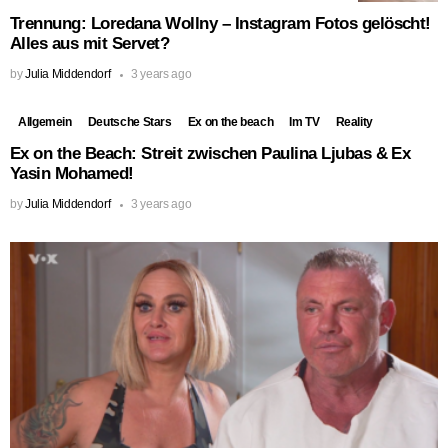
Trennung: Loredana Wollny – Instagram Fotos gelöscht!
Alles aus mit Servet?
by
Julia Middendorf
3 years ago
Allgemein
Deutsche Stars
Ex on the beach
Im TV
Reality
Ex on the Beach: Streit zwischen Paulina Ljubas & Ex
Yasin Mohamed!
by
Julia Middendorf
3 years ago