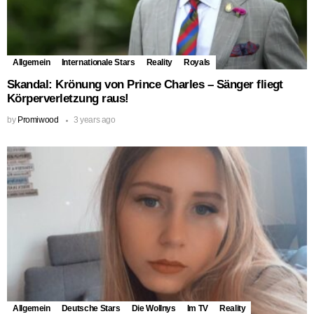
Allgemein
Internationale Stars
Reality
Royals
Skandal: Krönung von Prince Charles – Sänger fliegt
Körperverletzung raus!
by
Promiwood
3 years ago
Allgemein
Deutsche Stars
Die Wollnys
Im TV
Reality