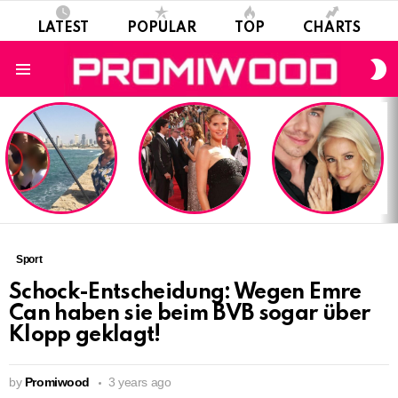
LATEST
POPULAR
TOP
CHARTS
S
S
Menu
LATEST
STORIES
Sport
Schock-Entscheidung: Wegen Emre
Can haben sie beim BVB sogar über
Klopp geklagt!
by
Promiwood
3 years ago