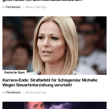
by
Promiwood
about a year ago
Deutsche Stars
Karriere-Ende: Strafbefehl für Schlagerstar Michelle:
Wegen Steuerhinterziehung verurteilt!
by
Promiwood
about a year ago