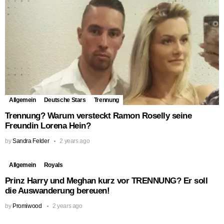
Allgemein
Deutsche Stars
Trennung
Trennung? Warum versteckt Ramon Roselly seine
Freundin Lorena Hein?
by
Sandra Felder
2 years ago
Allgemein
Royals
Prinz Harry und Meghan kurz vor TRENNUNG? Er soll
die Auswanderung bereuen!
by
Promiwood
2 years ago