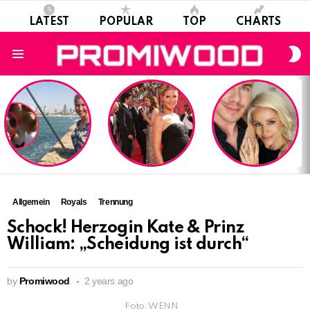
LATEST
POPULAR
TOP
CHARTS
S
S
Menu
LATEST
STORIES
Allgemein
Royals
Trennung
Schock! Herzogin Kate & Prinz
William: „Scheidung ist durch“
by
Promiwood
2 years ago
Foto: WENN