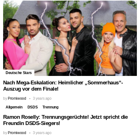
Deutsche Stars
Nach Mega-Eskalation: Heimlicher „Sommerhaus“-
Auszug vor dem Finale!
by
Promiwood
3 years ago
Allgemein
DSDS
Trennung
Ramon Roselly: Trennungsgerüchte! Jetzt spricht die
Freundin DSDS-Siegers!
by
Promiwood
3 years ago